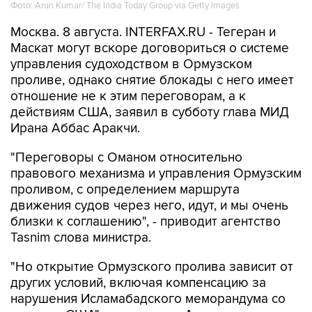
Фото: Arun Kumar/ The India Today Group via Getty Images
Москва. 8 августа. INTERFAX.RU - Тегеран и
Маскат могут вскоре договориться о системе
управления судоходством в Ормузском
проливе, однако снятие блокады с него имеет
отношение не к этим переговорам, а к
действиям США, заявил в субботу глава МИД
Ирана Аббас Аракчи.
"Переговоры с Оманом относительно
правового механизма и управления Ормузским
проливом, с определением маршрута
движения судов через него, идут, и мы очень
близки к соглашению", - приводит агентство
Tasnim слова министра.
"Но открытие Ормузского пролива зависит от
других условий, включая компенсацию за
нарушения Исламабадского меморандума со