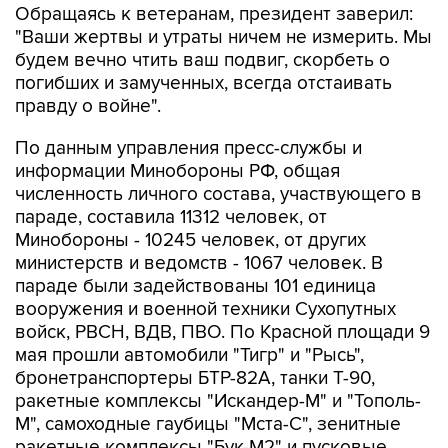
Обращаясь к ветеранам, президент заверил:
"Ваши жертвы и утраты ничем не измерить. Мы
будем вечно чтить ваш подвиг, скорбеть о
погибших и замученных, всегда отстаивать
правду о войне".
По данным управления пресс-службы и
информации Минобороны РФ, общая
численность личного состава, участвующего в
параде, составила 11312 человек, от
Минобороны - 10245 человек, от других
министерств и ведомств - 1067 человек. В
параде были задействованы 101 единица
вооружения и военной техники Сухопутных
войск, РВСН, ВДВ, ПВО. По Красной площади 9
мая прошли автомобили "Тигр" и "Рысь",
бронетранспортеры БТР-82А, танки Т-90,
ракетные комплексы "Искандер-М" и "Тополь-
М", самоходные гаубицы "Мста-С", зенитные
ракетные комплексы "Бук-М2" и пусковые