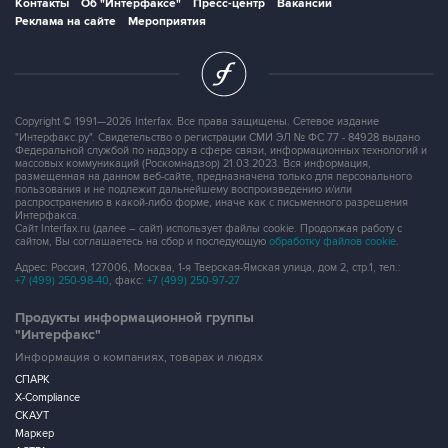
Copyright © 1991—2026 Interfax. Все права защищены. Сетевое издание
"Интерфакс.ру". Свидетельство о регистрации СМИ ЭЛ № ФС 77 - 84928 выдано
Федеральной службой по надзору в сфере связи, информационных технологий и
массовых коммуникаций (Роскомнадзор) 21.03.2023. Вся информация,
размещенная на данном веб-сайте, предназначена только для персонального
пользования и не подлежит дальнейшему воспроизведению и/или
распространению в какой-либо форме, иначе как с письменного разрешения
Интерфакса.
Сайт Interfax.ru (далее – сайт) использует файлы cookie. Продолжая работу с
сайтом, Вы соглашаетесь на сбор и последующую
обработку файлов cookie
.
Адрес: Россия, 127006, Москва, 1-я Тверская-Ямская улица, дом 2, стр.1, тел.:
+7 (499) 250-98-40
, факс:
+7 (499) 250-97-27
Продукты информационной группы
"Интерфакс"
Информация о компаниях, товарах и людях
СПАРК
X-Compliance
СКАУТ
Маркер
АСТРА
Новости и рынки