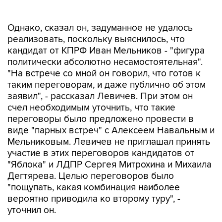
Однако, сказал он, задуманное не удалось
реализовать, поскольку выяснилось, что
кандидат от КПРФ Иван Мельников - "фигура
политически абсолютно несамостоятельная".
"На встрече со мной он говорил, что готов к
таким переговорам, и даже публично об этом
заявил", - рассказал Левичев. При этом он
счел необходимым уточнить, что такие
переговоры было предложено провести в
виде "парных встреч" с Алексеем Навальным и
Мельниковым. Левичев не приглашал принять
участие в этих переговоров кандидатов от
"Яблока" и ЛДПР Сергея Митрохина и Михаила
Дегтярева. Целью переговоров было
"пощупать, какая комбинация наиболее
вероятно приводила ко второму туру", -
уточнил он.
Однако, подчеркнул Левичев, выяснилось, что
никто в этом не заинтересован: "один