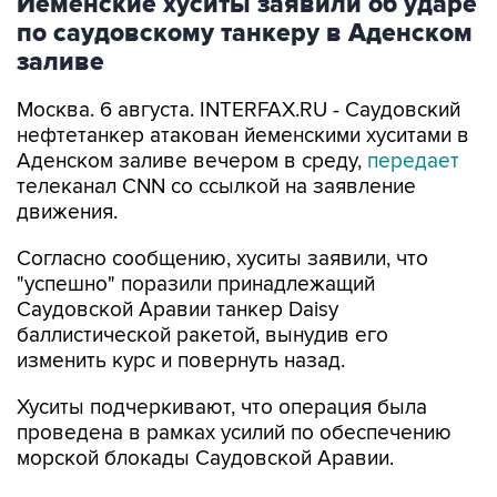
заливе
Москва. 6 августа. INTERFAX.RU - Саудовский
нефтетанкер атакован йеменскими хуситами в
Аденском заливе вечером в среду,
передает
телеканал CNN со ссылкой на заявление
движения.
Согласно сообщению, хуситы заявили, что
"успешно" поразили принадлежащий
Саудовской Аравии танкер Daisy
баллистической ракетой, вынудив его
изменить курс и повернуть назад.
Хуситы подчеркивают, что операция была
проведена в рамках усилий по обеспечению
морской блокады Саудовской Аравии.
Между тем в Управлении морских торговых
операций Великобритании (UKMTO) сообщили