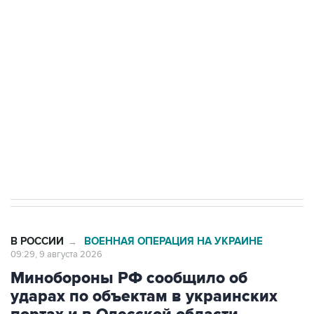
области подверглось атаке БПЛА
Беспилотные технологии и ИИ на службе у
электросетевых объектов и агрокомплексов
Социальная реклама, АНО «Национальные приоритеты».
ИНН 7725383515 Erid: F7NfYUJCUneVdwcydK6A
Кабмин РФ разрешил до 1 июля 2027 года
импорт, выпуск и обращение бензина Евро 2,
Евро 3, Евро 4
В РОССИИ
ВОЕННАЯ ОПЕРАЦИЯ НА УКРАИНЕ
→
09:29, 9 августа 2026
Минобороны РФ сообщило об
ударах по объектам в украинских