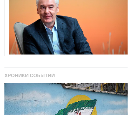
ХРОНИКИ СОБЫТИЙ
❮
❯