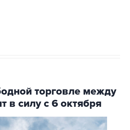
ехнологии выходят на мировые рынки
НН 7725383515 Erid: F7NfYUJCUneVdTRF8PRs
с Ираном начнутся в понедельник
бодной торговле между
т в силу с 6 октября