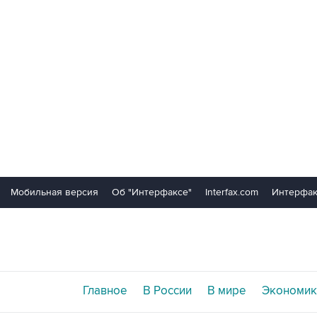
Мобильная версия
Об "Интерфаксе"
Interfax.com
Интерфак
Главное
В России
В мире
Экономик