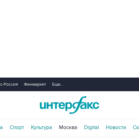
с-Россия
Финмаркет
Еще...
а
Спорт
Культура
Москва
Digital
Новости
С