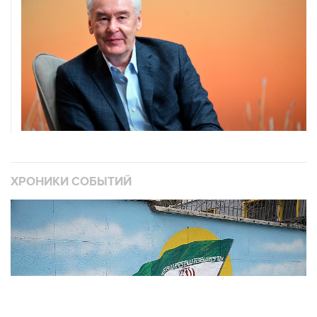
ХРОНИКИ СОБЫТИЙ
❮
❯