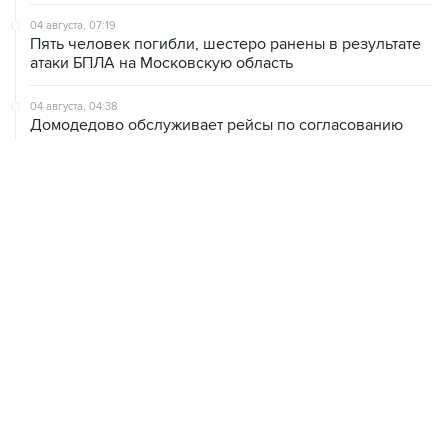
Пять человек погибли, шестеро ранены в результате
атаки БПЛА на Московскую область
04 августа, 04:38
Домодедово обслуживает рейсы по согласованию
03 августа, 17:55
В Москве к середине недели жара усилится
03 августа, 13:35
Сильная жара ожидается в среду, четверг и пятницу в
Москве
02 августа, 13:58
Собянин пообещал, что виновные в теракте на
Кудринской площади будут найдены