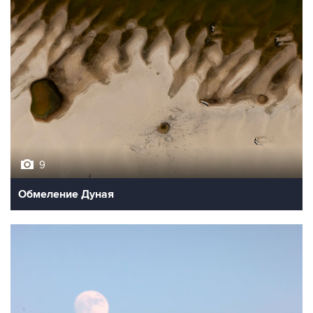
9
Обмеление Дуная