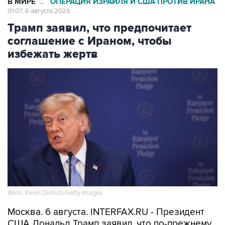
В МИРЕ
ОПЕРАЦИЯ ИЗРАИЛЯ И США ПРОТИВ ИРАНА
→
01:07, 6 августа 2026
Трамп заявил, что предпочитает
соглашение с Ираном, чтобы
избежать жертв
Фото: Kevin Dietsch/Getty Images
Москва. 6 августа. INTERFAX.RU - Президент
США Дональд Трамп заявил, что по-прежнему