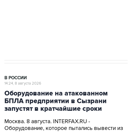
электросетевых объектов и агрокомплексов
Социальная реклама, АНО «Национальные приоритеты».
ИНН 7725383515 Erid: F7NfYUJCUneVdwcydK6A
Кабмин РФ разрешил до 1 июля 2027 года
импорт, выпуск и обращение бензина Евро 2,
Евро 3, Евро 4
В РОССИИ
14:24, 8 августа 2026
Оборудование на атакованном
БПЛА предприятии в Сызрани
запустят в кратчайшие сроки
Москва. 8 августа. INTERFAX.RU -
Оборудование, которое пытались вывести из