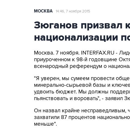
МОСКВА
14:46, 7 ноября 2015
Зюганов призвал 
национализации п
Москва. 7 ноября. INTERFAX.RU - Ли
приуроченном к 98-й годовщине Окт
всенародный референдум о национа
"Я уверен, мы сумеем провести общ
минерально-сырьевой базы и ключев
удвоить бюджет. Мы должны поддержа
пьянствовать и воровать", - заявил З
Он назвал крайне несправедливым, ч
захватили 87 процентов национальног
меньше".