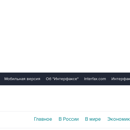
Мобильная версия
Об "Интерфаксе"
Interfax.com
Интерфак
Главное
В России
В мире
Экономик