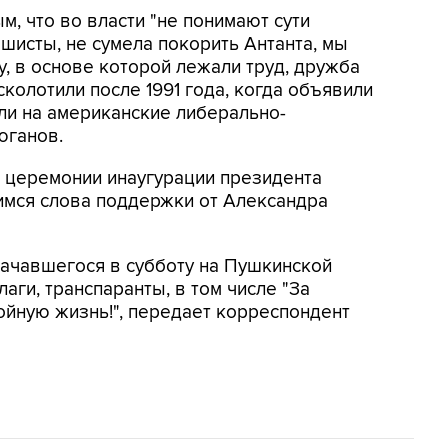
, что во власти "не понимают сути
шисты, не сумела покорить Антанта, мы
, в основе которой лежали труд, дружба
сколотили после 1991 года, когда объявили
ли на американские либерально-
юганов.
а церемонии инаугурации президента
имся слова поддержки от Александра
начавшегося в субботу на Пушкинской
аги, транспаранты, в том числе "За
ойную жизнь!", передает корреспондент