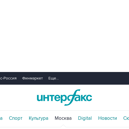
с-Россия
Финмаркет
Еще...
а
Спорт
Культура
Москва
Digital
Новости
С