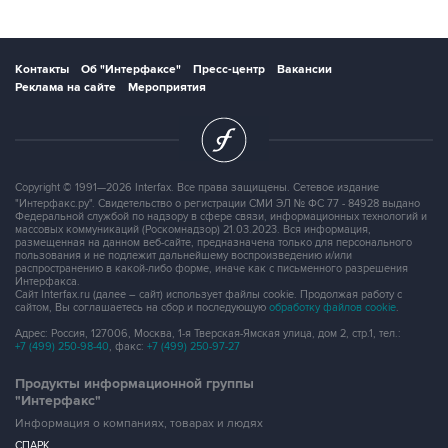
Контакты
Об "Интерфаксе"
Пресс-центр
Вакансии
Реклама на сайте
Мероприятия
Copyright © 1991—2026 Interfax. Все права защищены. Сетевое издание
"Интерфакс.ру". Свидетельство о регистрации СМИ ЭЛ № ФС 77 - 84928 выдано
Федеральной службой по надзору в сфере связи, информационных технологий и
массовых коммуникаций (Роскомнадзор) 21.03.2023. Вся информация,
размещенная на данном веб-сайте, предназначена только для персонального
пользования и не подлежит дальнейшему воспроизведению и/или
распространению в какой-либо форме, иначе как с письменного разрешения
Интерфакса.
Сайт Interfax.ru (далее – сайт) использует файлы cookie. Продолжая работу с
сайтом, Вы соглашаетесь на сбор и последующую
обработку файлов cookie
.
Адрес: Россия, 127006, Москва, 1-я Тверская-Ямская улица, дом 2, стр.1, тел.:
+7 (499) 250-98-40
, факс:
+7 (499) 250-97-27
Продукты информационной группы
"Интерфакс"
Информация о компаниях, товарах и людях
СПАРК
X-Compliance
СКАУТ