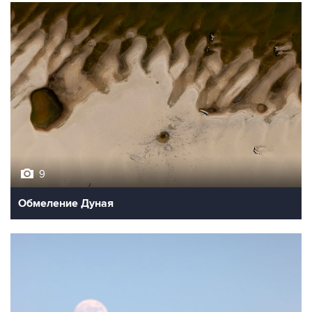
9
Обмеление Дуная