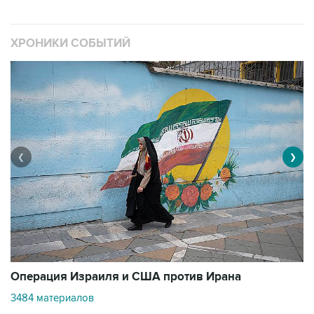
ХРОНИКИ СОБЫТИЙ
❮
❯
В
Операция Израиля и США против Ирана
1
3484 материалов