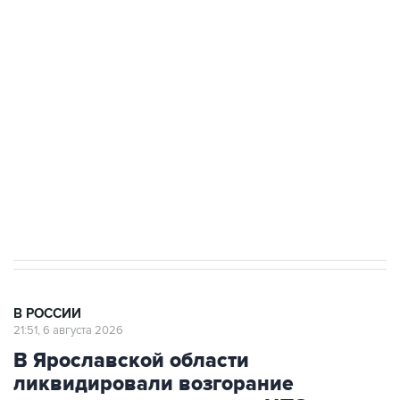
Росгвардии
Как российские медицинские технологии
выходят на мировые рынки
Социальная реклама, АНО «Национальные приоритеты».
ИНН 7725383515 Erid: F7NfYUJCUneVdTRF8PRs
Аксенов сообщил о четвертом погибшем в
результате атаки ВСУ на Крым
В РОССИИ
21:51, 6 августа 2026
В Ярославской области
ликвидировали возгорание
топливных резервуаров НПЗ