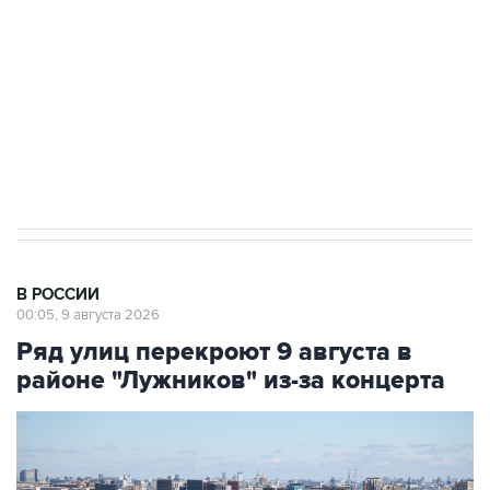
электросетевых объектов и агрокомплексов
Социальная реклама, АНО «Национальные приоритеты».
ИНН 7725383515 Erid: F7NfYUJCUneVdwcydK6A
Кабмин РФ разрешил до 1 июля 2027 года
импорт, выпуск и обращение бензина Евро 2,
Евро 3, Евро 4
В РОССИИ
00:05, 9 августа 2026
Ряд улиц перекроют 9 августа в
районе "Лужников" из-за концерта