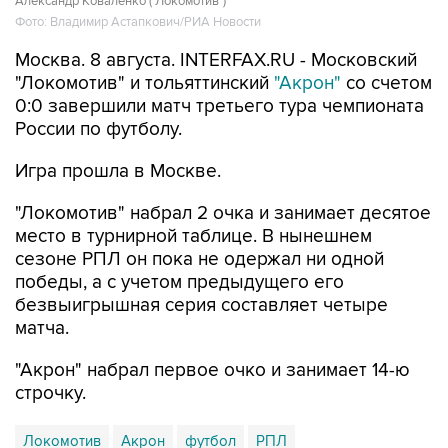
Александр Коваленко ("Локомотив")
Фото: Владимир Астапкович/РИА Новости
Москва. 8 августа. INTERFAX.RU - Московский
"Локомотив" и тольяттинский
"Акрон"
со счетом
0:0 завершили матч третьего тура чемпионата
России по футболу.
Игра прошла в Москве.
"Локомотив" набрал 2 очка и занимает десятое
место в турнирной таблице. В нынешнем
сезоне РПЛ он пока не одержал ни одной
победы, а с учетом предыдущего его
безвыигрышная серия составляет четыре
матча.
"Акрон" набрал первое очко и занимает 14-ю
строчку.
Локомотив
Акрон
футбол
РПЛ