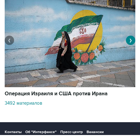
❮
❯
В
Операция Израиля и США против Ирана
1
3492 материалов
Контакты
Об "Интерфаксе"
Пресс-центр
Вакансии
Реклама на сайте
Мероприятия