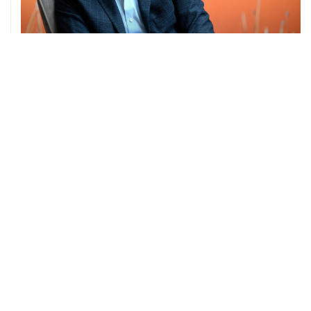
04 августа, 14:03
Сбиты четыре БПЛА, летевшие к Москве
04 августа, 12:26
В Москве завершили реставрацию Дома Мельникова
04 августа, 09:18
Воробьев сообщил о десяти пострадавших от БПЛА в
Чехове
ХРОНИКИ СОБЫТИЙ