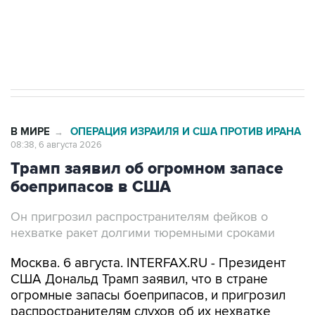
ИНН 7725383515 Erid: F7NfYUJCUneVdTRF8PRs
Трамп заявил, что переговоры с Ираном
начнутся в понедельник
В МИРЕ
ОПЕРАЦИЯ ИЗРАИЛЯ И США ПРОТИВ ИРАНА
→
08:38, 6 августа 2026
Трамп заявил об огромном запасе
боеприпасов в США
Он пригрозил распространителям фейков о
нехватке ракет долгими тюремными сроками
Москва. 6 августа. INTERFAX.RU - Президент
США Дональд Трамп заявил, что в стране
огромные запасы боеприпасов, и пригрозил
распространителям слухов об их нехватке