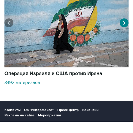
❮
❯
В
Операция Израиля и США против Ирана
1
3492 материалов
Контакты
Об "Интерфаксе"
Пресс-центр
Вакансии
Реклама на сайте
Мероприятия
Copyright © 1991—2026 Interfax. Все права защищены. Сетевое издание