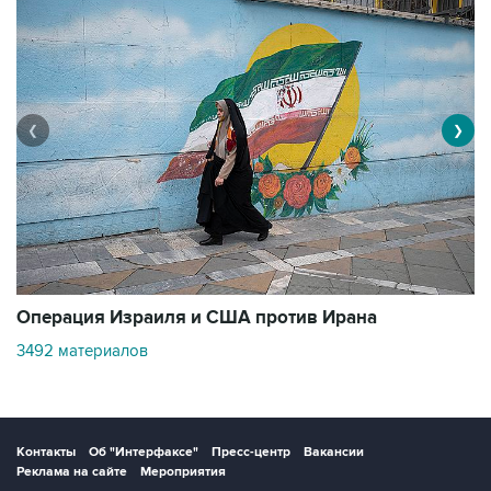
❮
❯
В
Операция Израиля и США против Ирана
1
3492 материалов
Контакты
Об "Интерфаксе"
Пресс-центр
Вакансии
Реклама на сайте
Мероприятия