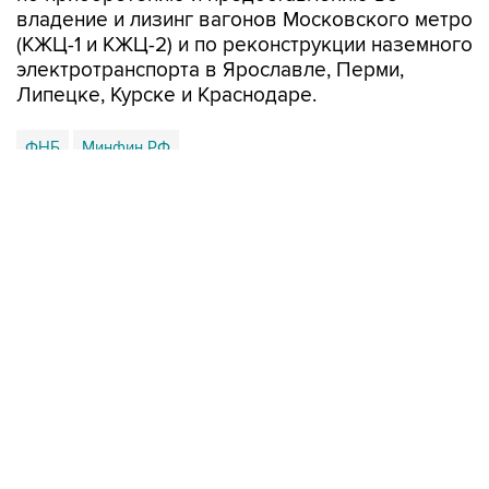
владение и лизинг вагонов Московского метро
(КЖЦ-1 и КЖЦ-2) и по реконструкции наземного
электротранспорта в Ярославле, Перми,
Липецке, Курске и Краснодаре.
ФНБ
Минфин РФ
Купить подписку на профессиональную ленту
Подписаться на рассылку главных новостей сайта
Получать оперативные новости в официальном
канале
НОВОСТИ ПО ТЕМЕ
3 июля 13:46
ФНБ в июне вырос на 148,9 млрд рублей, до