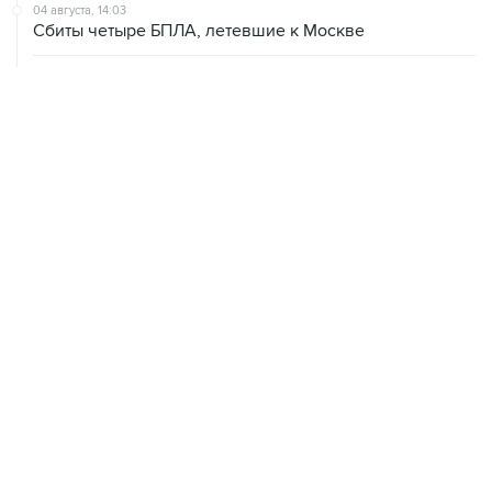
04 августа, 12:26
В Москве завершили реставрацию Дома Мельникова
04 августа, 09:18
Воробьев сообщил о десяти пострадавших от БПЛА в
Чехове
ХРОНИКИ СОБЫТИЙ
❮
❯