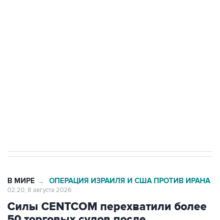
подростков, готовивших теракт на объекте
Росгвардии
Беспилотные технологии и ИИ на службе у
электросетевых объектов и агрокомплексов
Социальная реклама, АНО «Национальные приоритеты».
ИНН 7725383515 Erid: F7NfYUJCUneVdwcydK6A
Кабмин РФ разрешил до 1 июля 2027 года
импорт, выпуск и обращение бензина Евро 2,
Евро 3, Евро 4
В МИРЕ
ОПЕРАЦИЯ ИЗРАИЛЯ И США ПРОТИВ ИРАНА
→
02:20, 8 августа 2026
Силы CENTCOM перехватили более
50 торговых судов после