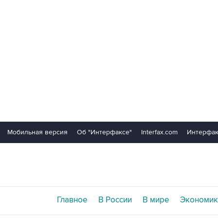
Мобильная версия
Об "Интерфаксе"
Interfax.com
Интерфак
Главное
В России
В мире
Экономик