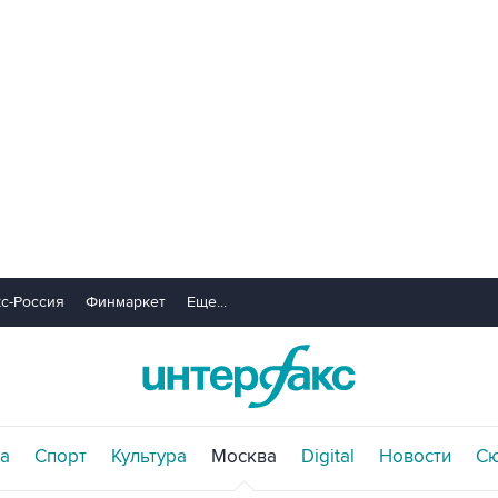
с-Россия
Финмаркет
Еще...
а
Спорт
Культура
Москва
Digital
Новости
С