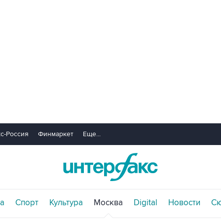
с-Россия
Финмаркет
Еще...
а
Спорт
Культура
Москва
Digital
Новости
С