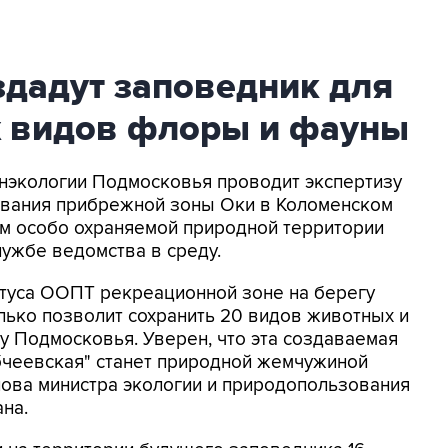
здадут заповедник для
 видов флоры и фауны
инэкологии Подмосковья проводит экспертизу
ования прибрежной зоны Оки в Коломенском
ам особо охраняемой природной территории
лужбе ведомства в среду.
атуса ООПТ рекреационной зоне на берегу
лько позволит сохранить 20 видов животных и
гу Подмосковья. Уверен, что эта создаваемая
бчеевская" станет природной жемчужиной
слова министра экологии и природопользования
на.