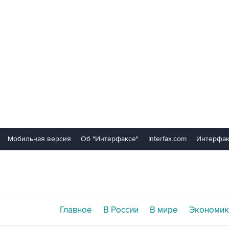
Мобильная версия
Об "Интерфаксе"
Interfax.com
Интерфак
Главное
В России
В мире
Экономик