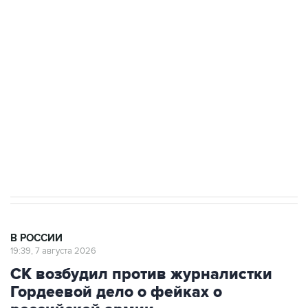
Беспилотные технологии и ИИ на службе у
электросетевых объектов и агрокомплексов
Социальная реклама, АНО «Национальные приоритеты».
ИНН 7725383515 Erid: F7NfYUJCUneVdwcydK6A
Аксенов сообщил о четвертом погибшем в
результате атаки ВСУ на Крым
В РОССИИ
19:39, 7 августа 2026
СК возбудил против журналистки
Гордеевой дело о фейках о
российской армии