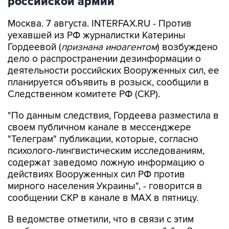
Москва. 7 августа. INTERFAX.RU - Против
уехавшей из РФ журналистки Катерины
Гордеевой (
признана иноагентом
) возбуждено
дело о распространении дезинформации о
деятельности российских Вооруженных сил, ее
планируется объявить в розыск, сообщили в
Следственном комитете РФ (СКР).
"По данным следствия, Гордеева разместила в
своем публичном канале в мессенджере
"Телеграм" публикации, которые, согласно
психолого-лингвистическим исследованиям,
содержат заведомо ложную информацию о
действиях Вооруженных сил РФ против
мирного населения Украины", - говорится в
сообщении СКР в канале в MAX в пятницу.
В ведомстве отметили, что в связи с этим
возбуждено уголовное дело по п. "д" ч. 2 ст.
207.3 УК РФ (
публичное распространение