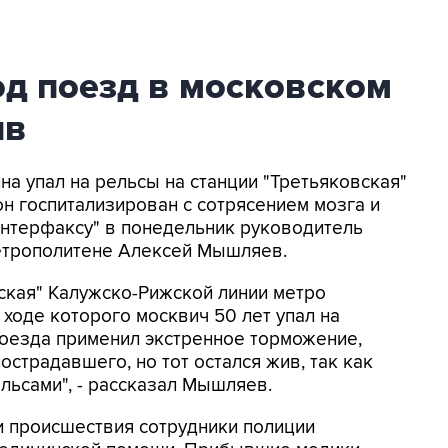
од поезд в московском
ив
на упал на рельсы на станции "Третьяковская"
он госпитализирован с сотрясением мозга и
Интерфаксу" в понедельник руководитель
етрополитене Алексей Мышляев.
вская" Калужско-Рижской линии метро
ходе которого москвич 50 лет упал на
 поезда применил экстренное торможение,
острадавшего, но тот остался жив, так как
льсами", - рассказал Мышляев.
и происшествия сотрудники полиции