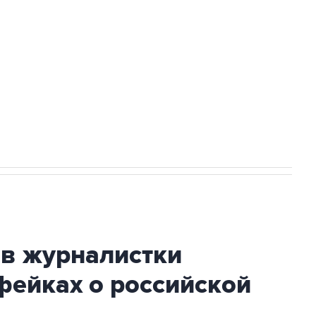
а службе у электросетевых объектов и
НН 7725383515 Erid: F7NfYUJCUneVdwcydK6A
стратегического списка с целью снять
ив журналистки
фейках о российской