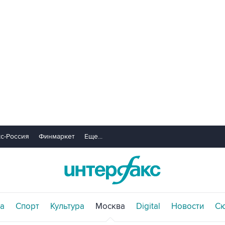
с-Россия
Финмаркет
Еще...
а
Спорт
Культура
Москва
Digital
Новости
С