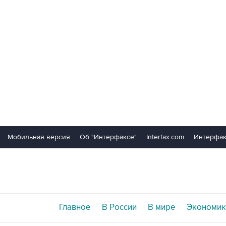
Мобильная версия
Об "Интерфаксе"
Interfax.com
Интерфак
Главное
В России
В мире
Экономик