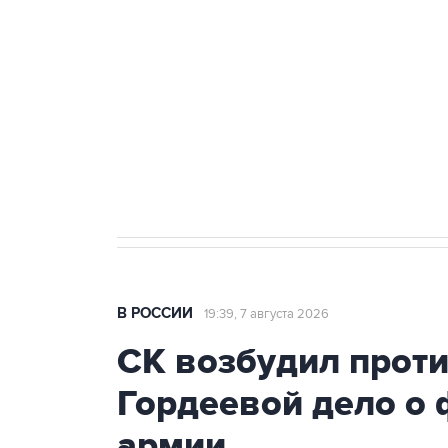
Беспилотные технологии и ИИ н
агрокомплексов
Социальная реклама, АНО «Национальные приоритеты».
И
Путин вывел "Шереметьево" из 
препятствие для приватизации
В РОССИИ
19:39, 7 августа 2026
СК возбудил прот
Гордеевой дело о 
армии