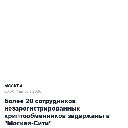
Беспилотные технологии и ИИ на службе у
электросетевых объектов и агрокомплексов
Социальная реклама, АНО «Национальные приоритеты».
ИНН 7725383515 Erid: F7NfYUJCUneVdwcydK6A
Аксенов сообщил о четвертом погибшем в
результате атаки ВСУ на Крым
МОСКВА
09:50, 7 августа 2026
Более 20 сотрудников
незарегистрированных
криптообменников задержаны в
"Москва-Сити"