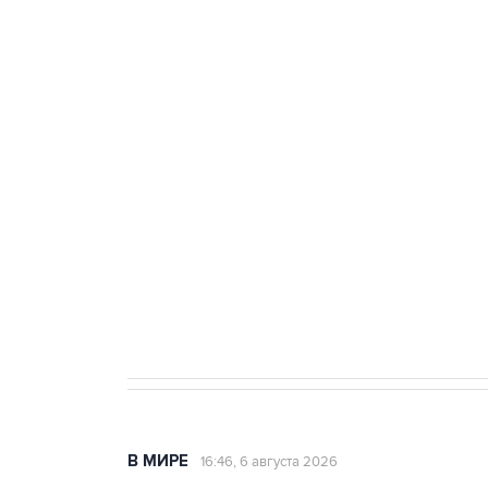
Три человека погибли, двое ра
Удмуртии
Путин сообщил о решении сосре
тыла Минобороны
Как российские медицинские т
Социальная реклама, АНО «Национальные приоритеты».
И
Трамп заявил, что переговоры 
В МИРЕ
16:46, 6 августа 2026