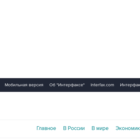
Мобильная версия
Об "Интерфаксе"
Interfax.com
Интерфак
Главное
В России
В мире
Экономик