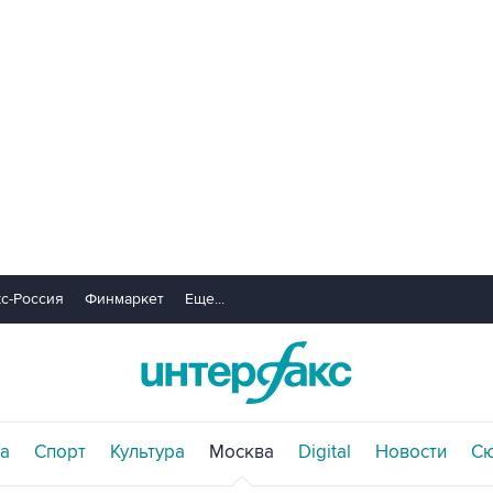
с-Россия
Финмаркет
Еще...
а
Спорт
Культура
Москва
Digital
Новости
С