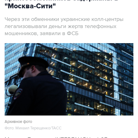
"Москва-Сити"
Через эти обменники украинские колл-центры
легализовывали деньги жертв телефонных
мошенников, заявили в ФСБ
Архивное фото
Фото: Михаил Терещенко/ТАСС