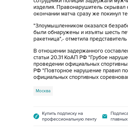
сотрудники полиции задержали мужч
изделия. Правонарушитель скрывал с
окончании матча сразу же покинул т
"Злоумышленником оказался безрабо
были обнаружены и изъяты шесть пе
ракетница",- отметила представитель
В отношении задержанного составле
статьи 20.31 КоАП РФ "Грубое наруш
проведении официальных спортивных 
РФ "Повторное нарушение правил по
официальных спортивных соревнован
Москва
Купить подписку на
Подписа
профессиональную ленту
главных