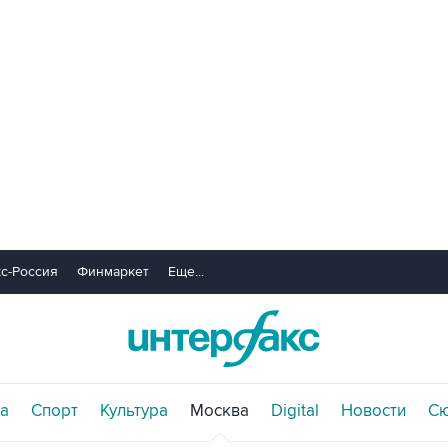
с-Россия
Финмаркет
Еще...
а
Спорт
Культура
Москва
Digital
Новости
С