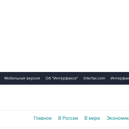
Мобильная версия
Об "Интерфаксе"
Interfax.com
Интерфак
Главное
В России
В мире
Экономик