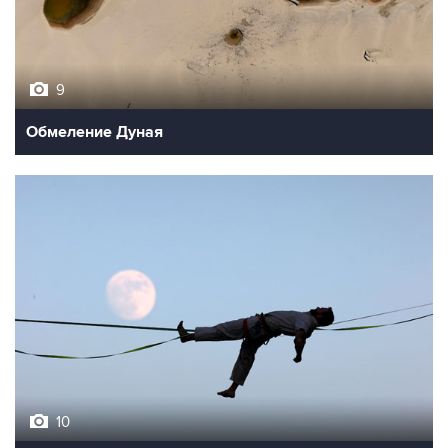
9
Обмеление Дуная
10