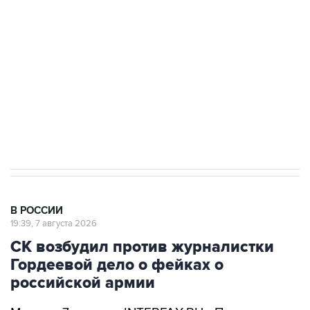
Беспилотные технологии и ИИ на службе у
электросетевых объектов и агрокомплексов
Социальная реклама, АНО «Национальные приоритеты».
ИНН 7725383515 Erid: F7NfYUJCUneVdwcydK6A
Аксенов сообщил о четвертом погибшем в
результате атаки ВСУ на Крым
В РОССИИ
19:39, 7 августа 2026
СК возбудил против журналистки
Гордеевой дело о фейках о
российской армии