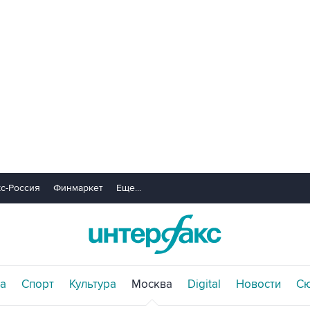
с-Россия
Финмаркет
Еще...
а
Спорт
Культура
Москва
Digital
Новости
С