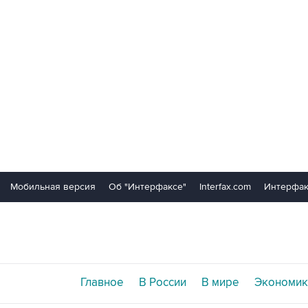
Мобильная версия
Об "Интерфаксе"
Interfax.com
Интерфак
Главное
В России
В мире
Экономик