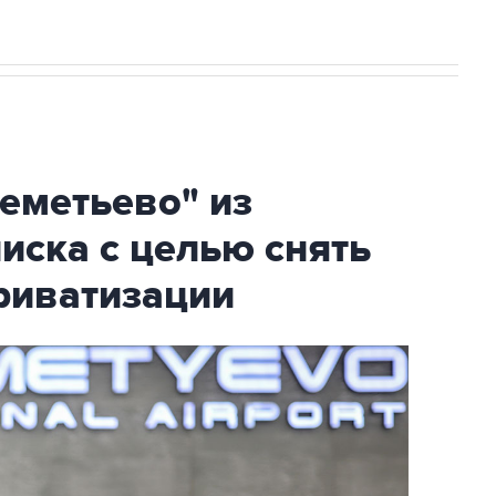
еметьево" из
писка с целью снять
риватизации