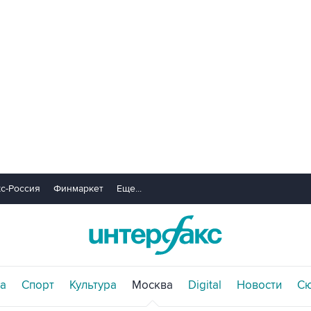
с-Россия
Финмаркет
Еще...
а
Спорт
Культура
Москва
Digital
Новости
С