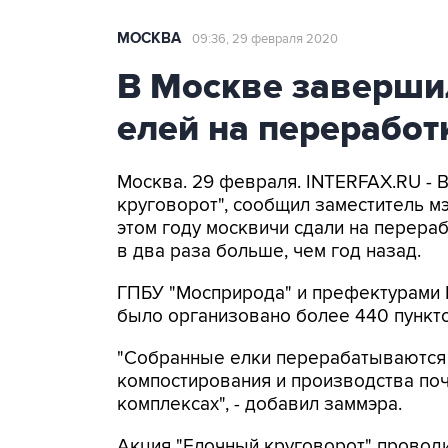
МОСКВА
09:36, 29 февраля 2020
В Москве заверши
елей на переработ
Москва. 29 февраля. INTERFAX.RU - 
круговорот", сообщил заместитель м
этом году москвичи сдали на перераб
в два раза больше, чем год назад.
ГПБУ "Мосприрода" и префектурами 
было организовано более 440 пункт
"Собранные елки перерабатываются в
компостирования и производства поч
комплексах", - добавил заммэра.
Акция "Елочный круговорот" проводи