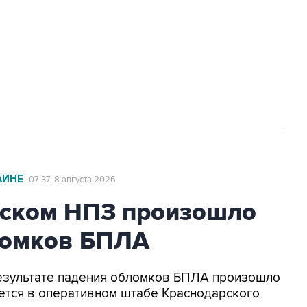
НН 7725383515 Erid: F7NfYUJCUneVdwcydK6A
2027 года импорт, выпуск и обращение
АИНЕ
07:37, 8 августа 2026
ьском НПЗ произошло
ломков БПЛА
 результате падения обломков БПЛА произошло
ется в оперативном штабе Краснодарского