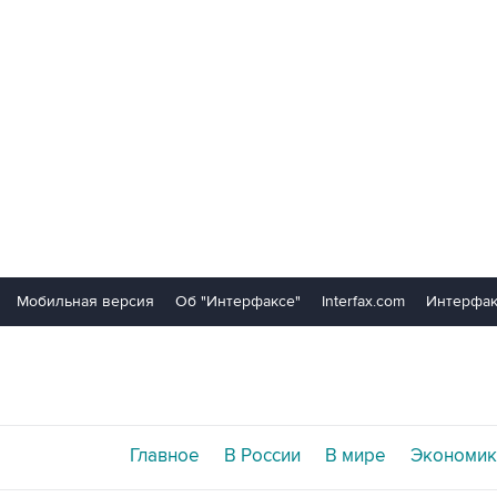
Мобильная версия
Об "Интерфаксе"
Interfax.com
Интерфак
Главное
В России
В мире
Экономик