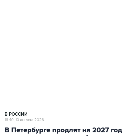
Число жертв атаки БПЛА на Белгород выросло
до пяти
Беспилотные технологии и ИИ на службе у
электросетевых объектов и агрокомплексов
Социальная реклама, АНО «Национальные приоритеты».
ИНН 7725383515 Erid: F7NfYUJCUneVdwcydK6A
Путин вывел "Шереметьево" из
стратегического списка с целью снять
препятствие для приватизации
В РОССИИ
16:40, 10 августа 2026
В Петербурге продлят на 2027 год