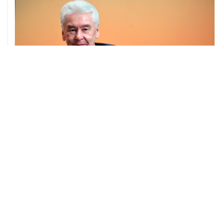
04 августа, 14:03
Сбиты четыре БПЛА, летевшие к Москве
04 августа, 12:26
В Москве завершили реставрацию Дома Мельникова
04 августа, 09:18
Воробьев сообщил о десяти пострадавших от БПЛА в
Чехове