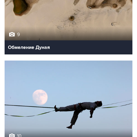
9
Обмеление Дуная
10