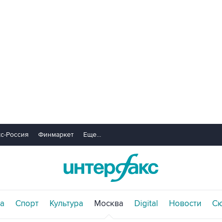
с-Россия
Финмаркет
Еще...
а
Спорт
Культура
Москва
Digital
Новости
С