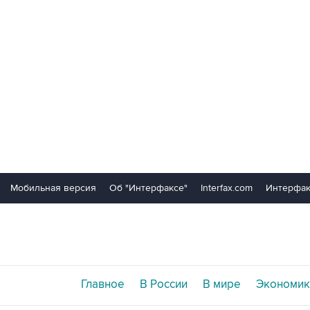
Мобильная версия
Об "Интерфаксе"
Interfax.com
Интерфак
Главное
В России
В мире
Экономик