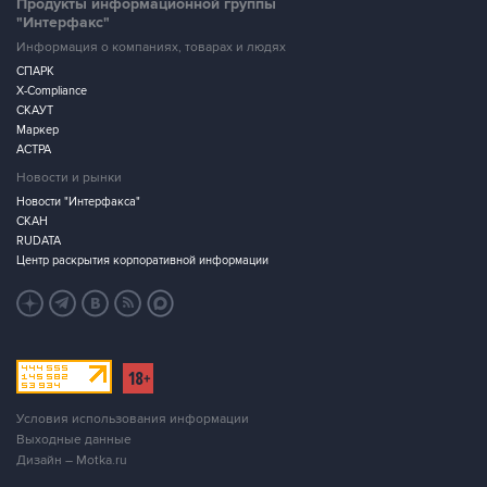
Продукты информационной группы
"Интерфакс"
Информация о компаниях, товарах и людях
СПАРК
X-Compliance
СКАУТ
Маркер
АСТРА
Новости и рынки
Новости "Интерфакса"
СКАН
RUDATA
Центр раскрытия корпоративной информации
Условия использования информации
Выходные данные
Дизайн – Motka.ru