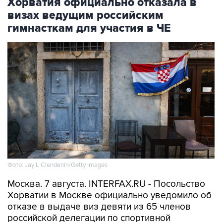
Хорватия официально отказала в
визах ведущим российским
гимнасткам для участия в ЧЕ
Фото: Jay L Clendenin/Getty Images
Москва. 7 августа. INTERFAX.RU - Посольство
Хорватии в Москве официально уведомило об
отказе в выдаче виз девяти из 65 членов
российской делегации по спортивной