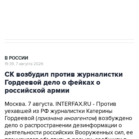
ИНН 7725383515 Erid: F7NfYUJCUneVdwcydK6A
Аксенов сообщил о четвертом погибшем в
результате атаки ВСУ на Крым
В РОССИИ
19:39, 7 августа 2026
СК возбудил против журналистки
Гордеевой дело о фейках о
российской армии
Москва. 7 августа. INTERFAX.RU - Против
уехавшей из РФ журналистки Катерины
Гордеевой (
признана иноагентом
) возбуждено
дело о распространении дезинформации о
деятельности российских Вооруженных сил, ее