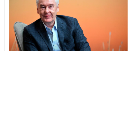
04 августа, 14:03
Сбиты четыре БПЛА, летевшие к Москве
04 августа, 12:26
В Москве завершили реставрацию Дома Мельникова
04 августа, 09:18
Воробьев сообщил о десяти пострадавших от БПЛА в
Чехове