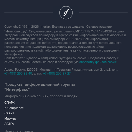
Copyright © 1991—2026 Interfax. Все права защищены. Сетевое издание
"Интерфакс.ру". Свидетельство о регистрации СМИ ЭЛ № ФС 77 - 84928 выдано
Федеральной службой по надзору в сфере связи, информационных технологий и
массовых коммуникаций (Роскомнадзор) 21.03.2023. Вся информация,
размещенная на данном веб-сайте, предназначена только для персонального
пользования и не подлежит дальнейшему воспроизведению и/или
распространению в какой-либо форме, иначе как с письменного разрешения
Интерфакса.
Сайт Interfax.ru (далее – сайт) использует файлы cookie. Продолжая работу с
сайтом, Вы соглашаетесь на сбор и последующую
обработку файлов cookie
.
Адрес: Россия, 127006, Москва, 1-я Тверская-Ямская улица, дом 2, стр.1, тел.:
+7 (499) 250-98-40
, факс:
+7 (499) 250-97-27
Продукты информационной группы
"Интерфакс"
Информация о компаниях, товарах и людях
СПАРК
X-Compliance
СКАУТ
Маркер
АСТРА
Новости и рынки