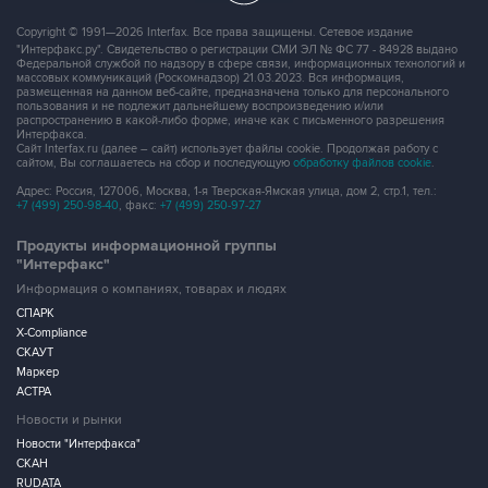
Copyright © 1991—2026 Interfax. Все права защищены. Сетевое издание
"Интерфакс.ру". Свидетельство о регистрации СМИ ЭЛ № ФС 77 - 84928 выдано
Федеральной службой по надзору в сфере связи, информационных технологий и
массовых коммуникаций (Роскомнадзор) 21.03.2023. Вся информация,
размещенная на данном веб-сайте, предназначена только для персонального
пользования и не подлежит дальнейшему воспроизведению и/или
распространению в какой-либо форме, иначе как с письменного разрешения
Интерфакса.
Сайт Interfax.ru (далее – сайт) использует файлы cookie. Продолжая работу с
сайтом, Вы соглашаетесь на сбор и последующую
обработку файлов cookie
.
Адрес: Россия, 127006, Москва, 1-я Тверская-Ямская улица, дом 2, стр.1, тел.:
+7 (499) 250-98-40
, факс:
+7 (499) 250-97-27
Продукты информационной группы
"Интерфакс"
Информация о компаниях, товарах и людях
СПАРК
X-Compliance
СКАУТ
Маркер
АСТРА
Новости и рынки
Новости "Интерфакса"
СКАН
RUDATA