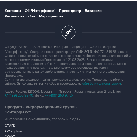
Контакты
Об "Интерфаксе"
Пресс-центр
Вакансии
Реклама на сайте
Мероприятия
Copyright © 1991—2026 Interfax. Все права защищены. Сетевое издание
"Интерфакс.ру". Свидетельство о регистрации СМИ ЭЛ № ФС 77 - 84928 выдано
Федеральной службой по надзору в сфере связи, информационных технологий и
массовых коммуникаций (Роскомнадзор) 21.03.2023. Вся информация,
размещенная на данном веб-сайте, предназначена только для персонального
пользования и не подлежит дальнейшему воспроизведению и/или
распространению в какой-либо форме, иначе как с письменного разрешения
Интерфакса.
Сайт Interfax.ru (далее – сайт) использует файлы cookie. Продолжая работу с
сайтом, Вы соглашаетесь на сбор и последующую
обработку файлов cookie
.
Адрес: Россия, 127006, Москва, 1-я Тверская-Ямская улица, дом 2, стр.1, тел.:
+7 (499) 250-98-40
, факс:
+7 (499) 250-97-27
Продукты информационной группы
"Интерфакс"
Информация о компаниях, товарах и людях
СПАРК
X-Compliance
СКАУТ