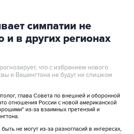
вает симпатии не
о и в других регионах
рогнозирует, что с избранием нового
ы и Вашингтона не будут ни слишком
толог, глава Совета по внешней и оборонной
 что отношения России с новой американской
орошими" из-за взаимных претензий и
нгтона.
ыть не могут из-за разногласий в интересах,