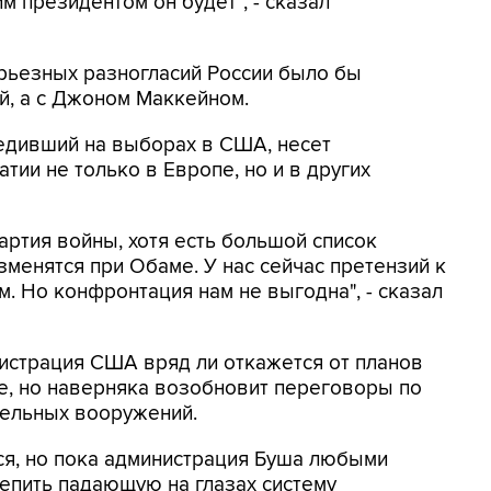
им президентом он будет", - сказал
ерьезных разногласий России было бы
й, а с Джоном Маккейном.
бедивший на выборах в США, несет
тии не только в Европе, но и в других
партия войны, хотя есть большой список
изменятся при Обаме. У нас сейчас претензий к
. Но конфронтация нам не выгодна", - сказал
нистрация США вряд ли откажется от планов
, но наверняка возобновит переговоры по
тельных вооружений.
ся, но пока администрация Буша любыми
репить падающую на глазах систему