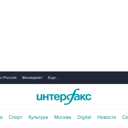
с-Россия
Финмаркет
Еще...
а
Спорт
Культура
Москва
Digital
Новости
С