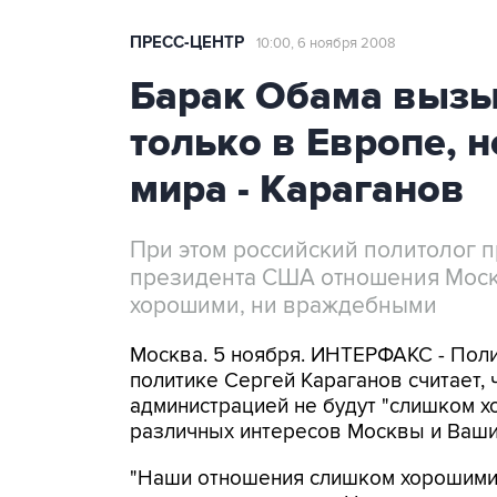
ПРЕСС-ЦЕНТР
10:00, 6 ноября 2008
Барак Обама вызы
только в Европе, н
мира - Караганов
При этом российский политолог п
президента США отношения Москв
хорошими, ни враждебными
Москва. 5 ноября. ИНТЕРФАКС - Поли
политике Сергей Караганов считает,
администрацией не будут "слишком х
различных интересов Москвы и Ваши
"Наши отношения слишком хорошими б