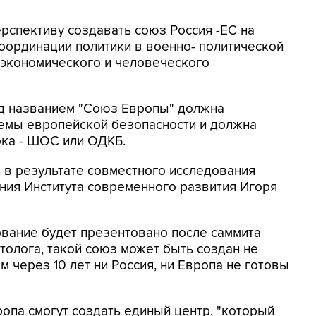
ерспективу создавать союз Россия -ЕС на
оординации политики в военно- политической
о экономического и человеческого
од названием "Союз Европы" должна
темы европейской безопасности и должна
ока - ШОС или ОДКБ.
ь в результате совместного исследования
ния Института современного развития Игоря
дование будет презентовано после саммита
толога, такой союз может быть создан не
м через 10 лет ни Россия, ни Европа не готовы
вропа смогут создать единый центр, "который