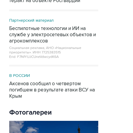
теракт на объекте Росгвардии
Партнерский материал
Беспилотные технологии и ИИ на
службе у электросетевых объектов и
агрокомплексов
Социальная реклама, АНО «Национальные
приоритеты».
ИНН 7725383515
Erid: F7NfYUJCUneVdwcydK6A
В РОССИИ
Аксенов сообщил о четвертом
погибшем в результате атаки ВСУ на
Крым
Фотогалереи