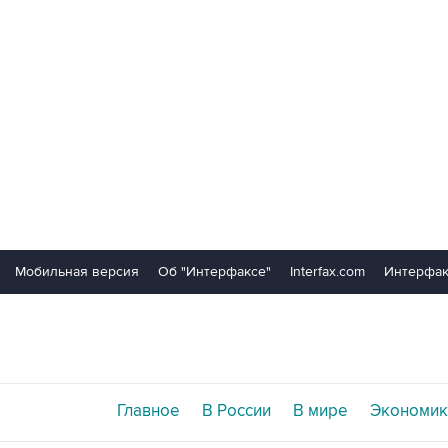
Мобильная версия
Об "Интерфаксе"
Interfax.com
Интерфак
Главное
В России
В мире
Экономик