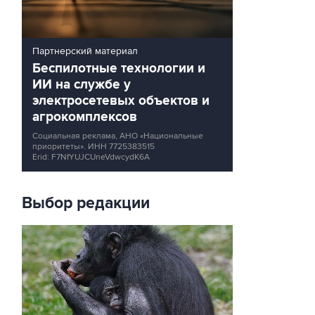
Партнерский материал
Беспилотные технологии и
ИИ на службе у
электросетевых объектов и
агрокомплексов
Социальная реклама, АНО «Национальные
приоритеты».
ИНН 7725383515
Erid: F7NfYUJCUneVdwcydK6A
Выбор редакции