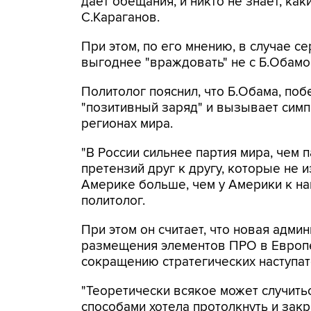
дает обещания, и никто не знает, как
С.Караганов.
При этом, по его мнению, в случае с
выгоднее "враждовать" не с Б.Обамо
Политолог пояснил, что Б.Обама, по
"позитивный заряд" и вызывает симпа
регионах мира.
"В России сильнее партия мира, чем 
претензий друг к другу, которые не 
Америке больше, чем у Америки к нам
политолог.
При этом он считает, что новая адми
размещения элементов ПРО в Европе
сокращению стратегических наступа
"Теоретически всякое может случить
способами хотела протолкнуть и зак