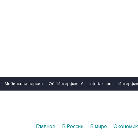
Мобильная версия
Об "Интерфаксе"
Interfax.com
Интерфак
Главное
В России
В мире
Экономик