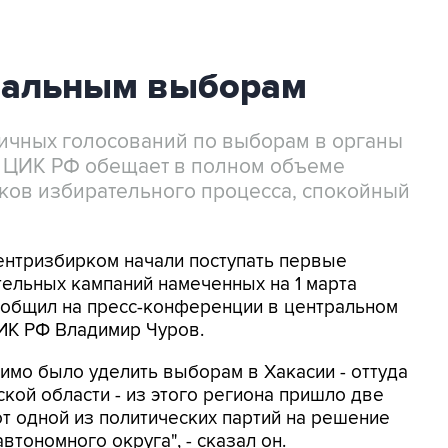
нальным выборам
зличных голосований по выборам в органы
а ЦИК РФ обещает в полном объеме
иков избирательного процесса, спокойный
ентризбирком начали поступать первые
ельных кампаний намеченных на 1 марта
ообщил на пресс-конференции в центральном
ИК РФ Владимир Чуров.
мо было уделить выборам в Хакасии - оттуда
кой области - из этого региона пришло две
т одной из политических партий на решение
тономного округа", - сказал он.