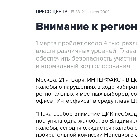
ПРЕСС-ЦЕНТР
15:38, 21 января 2009
Внимание к регио
1 марта пройдет около 4 тыс. ра
власти различных уровней. Глав
обеспечить безопасность участн
и нормальный ход голосования
Москва. 21 января. ИНТЕРФАКС - В Ц
жалобы о нарушениях в ходе избират
региональных и местных выборов, с
офисе "Интерфакса" в среду глава Ц
"Пока особое внимание ЦИК необходи
поступила одна жалоба, во Владимирс
жалобы, сегодня ожидается жалоба о
избирательной комиссии Ненецкого ав