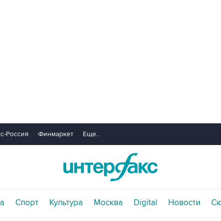
с-Россия
Финмаркет
Еще...
а
Спорт
Культура
Москва
Digital
Новости
С