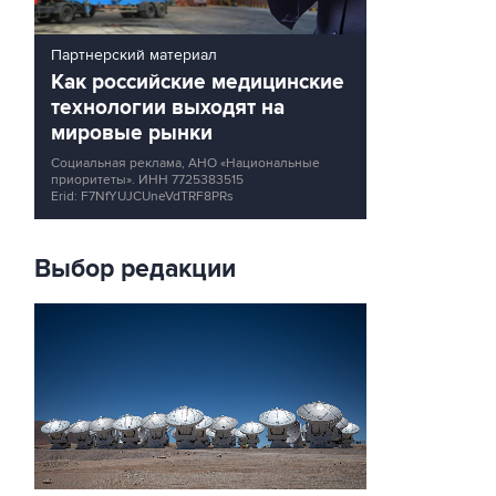
Партнерский материал
Как российские медицинские
технологии выходят на
мировые рынки
Социальная реклама, АНО «Национальные
приоритеты».
ИНН 7725383515
Erid: F7NfYUJCUneVdTRF8PRs
Выбор редакции