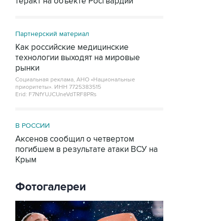
теракт на объекте Росгвардии
Партнерский материал
Как российские медицинские
технологии выходят на мировые
рынки
Социальная реклама, АНО «Национальные
приоритеты».
ИНН 7725383515
Erid: F7NfYUJCUneVdTRF8PRs
В РОССИИ
Аксенов сообщил о четвертом
погибшем в результате атаки ВСУ на
Крым
Фотогалереи