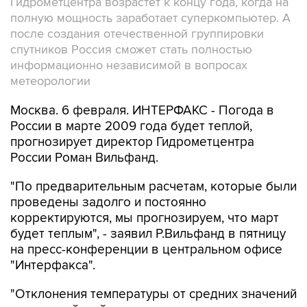
Гидрометцентра возрастет к концу года, когда на
полную мощность заработает суперкомпьютер. А
после создания отечественной группировки
спутников Россия сможет стать полностью
информационно независимой в вопросах
метеорологии
Москва. 6 февраля. ИНТЕРФАКС - Погода в
России в марте 2009 года будет теплой,
прогнозирует директор Гидрометцентра
России Роман Вильфанд.
"По предварительным расчетам, которые были
проведены задолго и постоянно
корректируются, мы прогнозируем, что март
будет теплым", - заявил Р.Вильфанд в пятницу
на пресс-конференции в центральном офисе
"Интерфакса".
"Отклонения температуры от средних значений