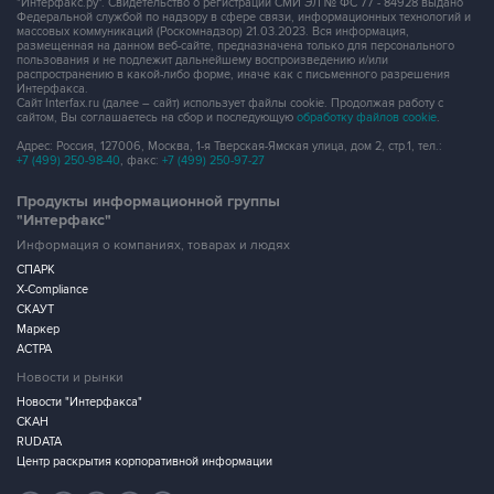
"Интерфакс.ру". Свидетельство о регистрации СМИ ЭЛ № ФС 77 - 84928 выдано
Федеральной службой по надзору в сфере связи, информационных технологий и
массовых коммуникаций (Роскомнадзор) 21.03.2023. Вся информация,
размещенная на данном веб-сайте, предназначена только для персонального
пользования и не подлежит дальнейшему воспроизведению и/или
распространению в какой-либо форме, иначе как с письменного разрешения
Интерфакса.
Сайт Interfax.ru (далее – сайт) использует файлы cookie. Продолжая работу с
сайтом, Вы соглашаетесь на сбор и последующую
обработку файлов cookie
.
Адрес: Россия, 127006, Москва, 1-я Тверская-Ямская улица, дом 2, стр.1, тел.:
+7 (499) 250-98-40
, факс:
+7 (499) 250-97-27
Продукты информационной группы
"Интерфакс"
Информация о компаниях, товарах и людях
СПАРК
X-Compliance
СКАУТ
Маркер
АСТРА
Новости и рынки
Новости "Интерфакса"
СКАН
RUDATA
Центр раскрытия корпоративной информации