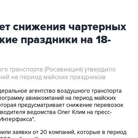
ет снижения чартерных
кие праздники на 18-
го транспорта (Росавиация) утвердило
ний на период майских праздников
деральное агентство воздушного транспорта
рограмму авиакомпаний на период майских
 которая предусматривает снижение перевозок
оводителя ведомства Олег Клим на пресс-
Интерфакса".
чили заявки от 20 компаний, которые в период