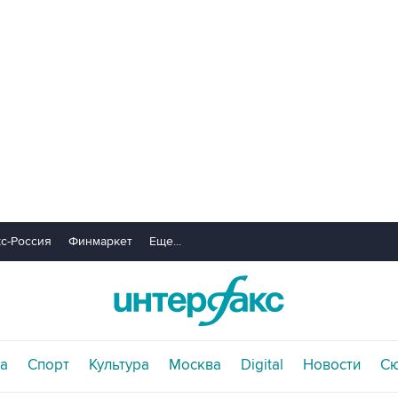
с-Россия
Финмаркет
Еще...
а
Спорт
Культура
Москва
Digital
Новости
С