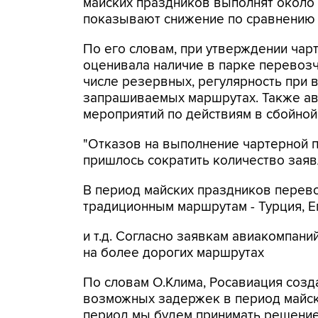
майских праздников выполнят около 9
показывают снижение по сравнению с
По его словам, при утверждении ча
оценивала наличие в парке перевозч
числе резервных, регулярность при 
запрашиваемых маршрутах. Также ав
мероприятий по действиям в сбойной 
"Отказов на выполнение чартерной 
пришлось сократить количество заявл
В период майских праздников перево
традиционным маршрутам - Турция, Ег
и т.д. Согласно заявкам авиакомпан
на более дорогих маршрутах
По словам О.Клима, Росавиация соз
возможных задержек в период майски
период мы будем принимать решение