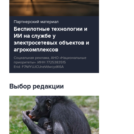
Партнерский материал
Беспилотные технологии и
ИИ на службе у
электросетевых объектов и
агрокомплексов
Социальная реклама, АНО «Национальные
приоритеты».
ИНН 7725383515
Erid: F7NfYUJCUneVdwcydK6A
Выбор редакции