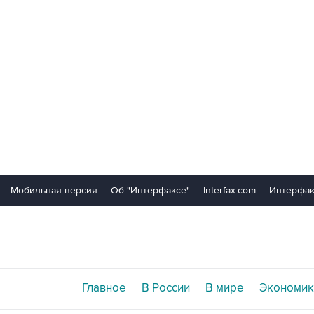
Мобильная версия
Об "Интерфаксе"
Interfax.com
Интерфак
Главное
В России
В мире
Экономик