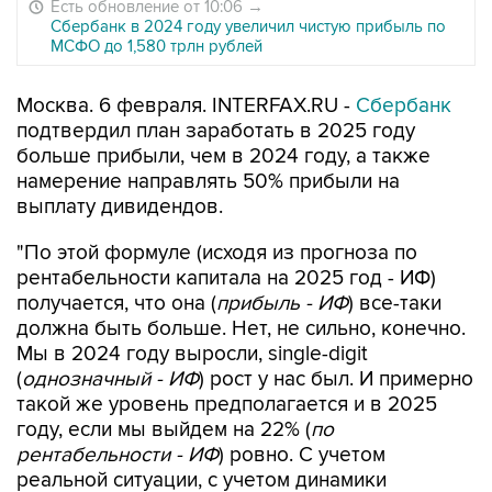
Есть обновление от 10:06
→
Сбербанк в 2024 году увеличил чистую прибыль по
МСФО до 1,580 трлн рублей
Москва. 6 февраля. INTERFAX.RU -
Сбербанк
подтвердил план заработать в 2025 году
больше прибыли, чем в 2024 году, а также
намерение направлять 50% прибыли на
выплату дивидендов.
"По этой формуле (исходя из прогноза по
рентабельности капитала на 2025 год - ИФ)
получается, что она (
прибыль - ИФ
) все-таки
должна быть больше. Нет, не сильно, конечно.
Мы в 2024 году выросли, single-digit
(
однозначный - ИФ
) рост у нас был. И примерно
такой же уровень предполагается и в 2025
году, если мы выйдем на 22% (
по
рентабельности - ИФ
) ровно. С учетом
реальной ситуации, с учетом динамики