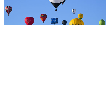
7
Фестиваль воздухоплавания в Бристоле
НОВОСТИ
07 августа, 20:32
Что произошло за день: пятница, 7 августа
07 августа, 17:30
Минцифры предложило привязывать сим-карты к