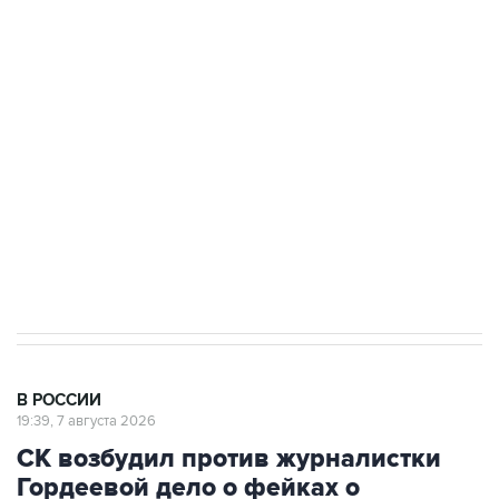
ФСБ сообщила о задержании в Приморье
подростков, готовивших теракт на объекте
Росгвардии
Беспилотные технологии и ИИ на службе у
электросетевых объектов и агрокомплексов
Социальная реклама, АНО «Национальные приоритеты».
ИНН 7725383515 Erid: F7NfYUJCUneVdwcydK6A
Аксенов сообщил о четвертом погибшем в
результате атаки ВСУ на Крым
В РОССИИ
19:39, 7 августа 2026
СК возбудил против журналистки
Гордеевой дело о фейках о