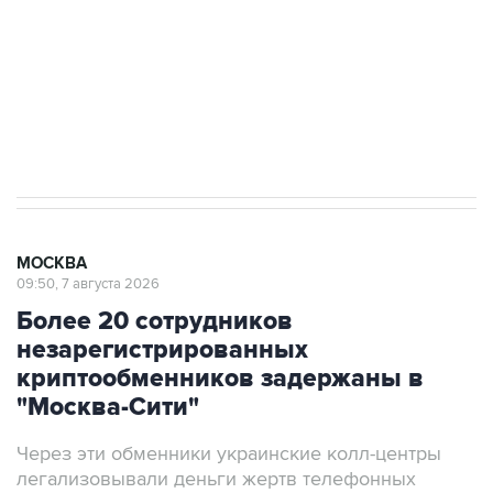
электросетевых объектов и агрокомплексов
Социальная реклама, АНО «Национальные приоритеты».
ИНН 7725383515 Erid: F7NfYUJCUneVdwcydK6A
Аксенов сообщил о четвертом погибшем в
результате атаки ВСУ на Крым
МОСКВА
09:50, 7 августа 2026
Более 20 сотрудников
незарегистрированных
криптообменников задержаны в
"Москва-Сити"
Через эти обменники украинские колл-центры
легализовывали деньги жертв телефонных