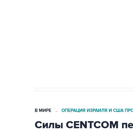
ФСБ сообщила о задержании в 
теракт на объекте Росгвардии
Беспилотные технологии и ИИ н
агрокомплексов
Социальная реклама, АНО «Национальные приоритеты».
И
Кабмин РФ разрешил до 1 июля 
бензина Евро 2, Евро 3, Евро 4
В МИРЕ
ОПЕРАЦИЯ ИЗРАИЛЯ И США ПР
→
Силы CENTCOM пер