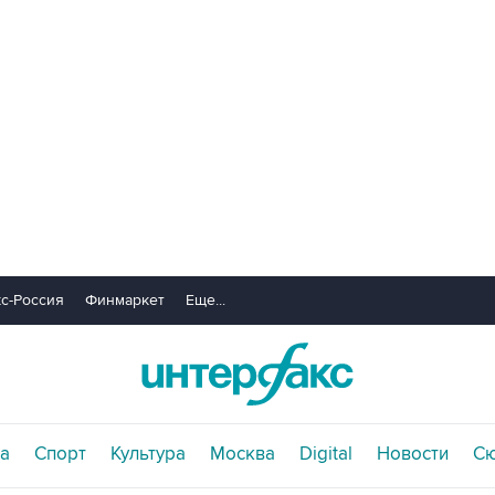
с-Россия
Финмаркет
Еще...
а
Спорт
Культура
Москва
Digital
Новости
С