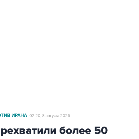
Приморье подростков, готовивших
а службе у электросетевых объектов и
НН 7725383515 Erid: F7NfYUJCUneVdwcydK6A
2027 года импорт, выпуск и обращение
ОТИВ ИРАНА
02:20, 8 августа 2026
ехватили более 50