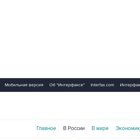
Мобильная версия
Об "Интерфаксе"
Interfax.com
Интерфак
Главное
В России
В мире
Экономик