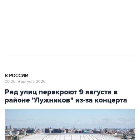
Социальная реклама, АНО «Национальные приоритеты».
ИНН 7725383515 Erid: F7NfYUJCUneVdwcydK6A
Кабмин РФ разрешил до 1 июля 2027 года
импорт, выпуск и обращение бензина Евро 2,
Евро 3, Евро 4
В РОССИИ
00:05, 9 августа 2026
Ряд улиц перекроют 9 августа в
районе "Лужников" из-за концерта