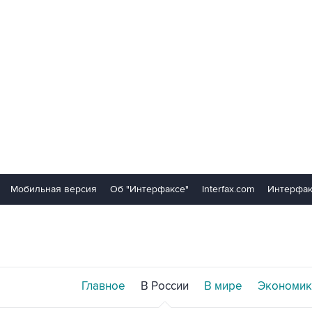
Мобильная версия
Об "Интерфаксе"
Interfax.com
Интерфак
Главное
В России
В мире
Экономик