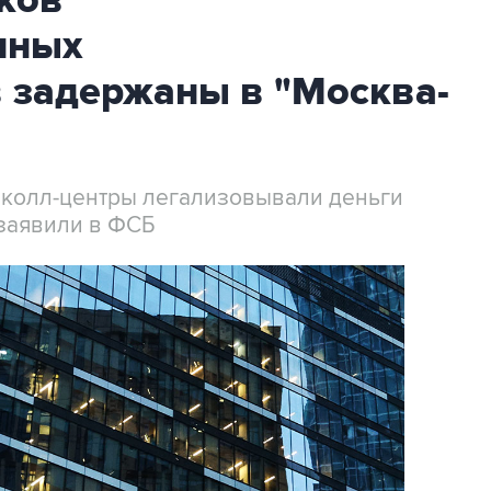
ков
нных
 задержаны в "Москва-
 колл-центры легализовывали деньги
заявили в ФСБ