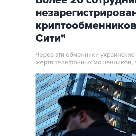
Более 20 сотрудни
незарегистрирова
криптообменников
Сити"
Через эти обменники украинские
жертв телефонных мошенников, 