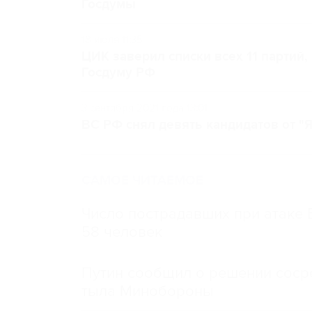
Госдумы
18 июля 11:35
ЦИК заверил списки всех 11 партий
Госдуму РФ
3 сентября 2021 года 13:01
ВС РФ снял девять кандидатов от "Я
САМОЕ ЧИТАЕМОЕ
Число пострадавших при атаке
58 человек
Путин сообщил о решении сосре
тыла Минобороны