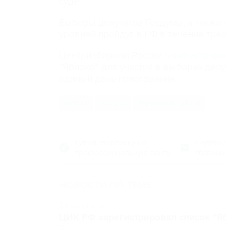
суде.
Выборы депутатов Госдумы, а также
уровней пройдут в РФ в течение трех 
Центризбирком России
зарегистриро
"Яблоко" для участия в выборах депу
единый день голосования.
Яблоко
Госдума
Верховный суд РФ
Купить подписку на
Подписа
профессиональную ленту
главных
НОВОСТИ ПО ТЕМЕ
29 июля 11:38
ЦИК РФ зарегистрировал список "Яб