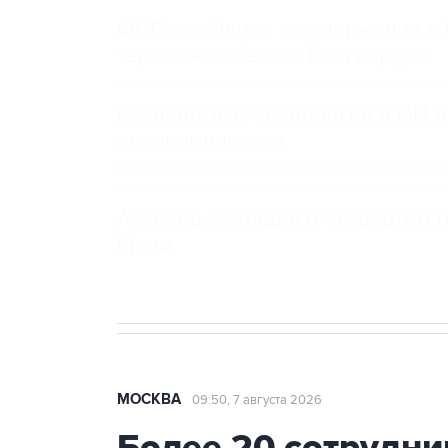
ФСБ сообщила о задержании в 
теракт на объекте Росгвардии
Беспилотные технологии и ИИ н
агрокомплексов
Социальная реклама, АНО «Национальные приоритеты».
И
Аксенов сообщил о четвертом п
Крым
МОСКВА
09:50, 7 августа 2026