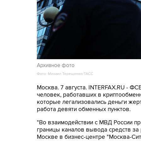
Архивное фото
Фото: Михаил Терещенко/ТАСС
Москва. 7 августа. INTERFAX.RU - Ф
человек, работавших в криптообменн
которые легализовались деньги же
работа девяти обменных пунктов.
"Во взаимодействии с МВД России п
границы каналов вывода средств за
Москве в бизнес-центре "Москва-Си