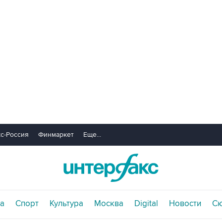
с-Россия
Финмаркет
Еще...
а
Спорт
Культура
Москва
Digital
Новости
С