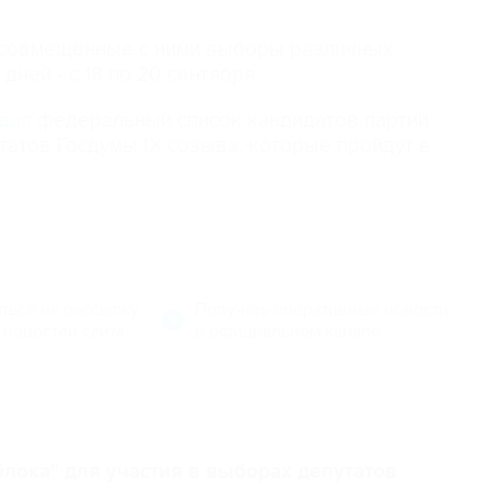
 совмещённые с ними выборы различных
дней - с 18 по 20 сентября.
вал
федеральный список кандидатов партии
татов Госдумы IX созыва, которые пройдут в
ться на рассылку
Получать оперативные новости
 новостей сайта
в официальном канале
лока" для участия в выборах депутатов