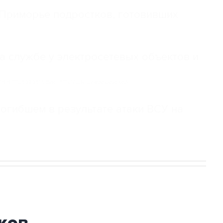
Приморье подростков, готовивших
а службе у электросетевых объектов и
НН 7725383515 Erid: F7NfYUJCUneVdwcydK6A
огибшем в результате атаки ВСУ на