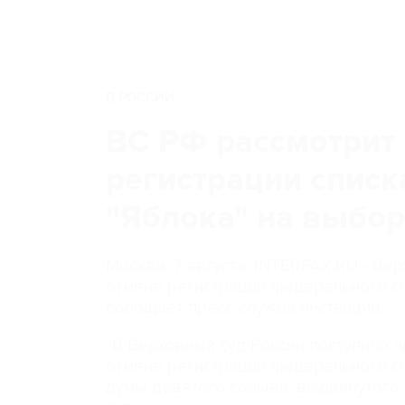
В РОССИИ
13:11, 7 августа 2026
ВС РФ рассмотрит 
регистрации списк
"Яблока" на выбо
Москва. 7 августа. INTERFAX.RU - Ве
отмене регистрации федерального сп
сообщает пресс-служба инстанции.
"В Верховный суд России поступило 
отмене регистрации федерального сп
думы девятого созыва, выдвинутого п